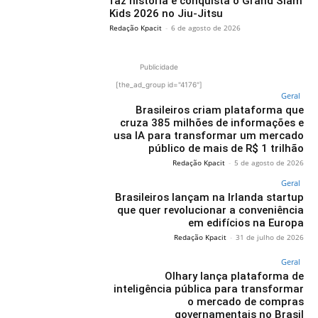
faz história e conquista o Grand Slam
Kids 2026 no Jiu-Jitsu
Redação Kpacit
-
6 de agosto de 2026
Publicidade
[the_ad_group id="4176"]
Geral
Brasileiros criam plataforma que
cruza 385 milhões de informações e
usa IA para transformar um mercado
público de mais de R$ 1 trilhão
Redação Kpacit
-
5 de agosto de 2026
Geral
Brasileiros lançam na Irlanda startup
que quer revolucionar a conveniência
em edifícios na Europa
Redação Kpacit
-
31 de julho de 2026
Geral
Olhary lança plataforma de
inteligência pública para transformar
o mercado de compras
governamentais no Brasil