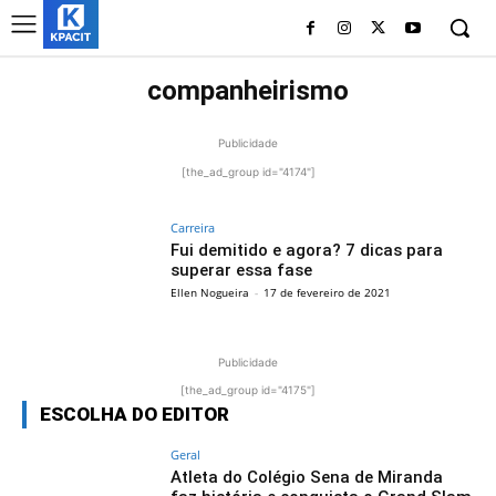
companheirismo
Publicidade
[the_ad_group id="4174"]
Carreira
Fui demitido e agora? 7 dicas para
superar essa fase
Ellen Nogueira
-
17 de fevereiro de 2021
Publicidade
[the_ad_group id="4175"]
ESCOLHA DO EDITOR
Geral
Atleta do Colégio Sena de Miranda