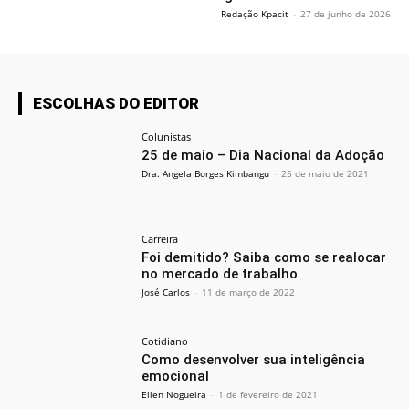
Redação Kpacit
-
27 de junho de 2026
ESCOLHAS DO EDITOR
Colunistas
25 de maio – Dia Nacional da Adoção
Dra. Angela Borges Kimbangu
-
25 de maio de 2021
Carreira
Foi demitido? Saiba como se realocar
no mercado de trabalho
José Carlos
-
11 de março de 2022
Cotidiano
Como desenvolver sua inteligência
emocional
Ellen Nogueira
-
1 de fevereiro de 2021