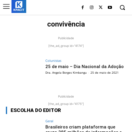
convivência
Publicidade
[the_ad_group id="4174"]
Colunistas
25 de maio – Dia Nacional da Adoção
Dra. Angela Borges Kimbangu
-
25 de maio de 2021
Publicidade
[the_ad_group id="4175"]
ESCOLHA DO EDITOR
Geral
Brasileiros criam plataforma que