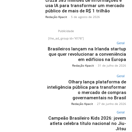
cruza 385 milhões de informações e
usa IA para transformar um mercado
público de mais de R$ 1 trilhão
Redação Kpacit
-
5 de agosto de 2026
Publicidade
[the_ad_group id="4176"]
Geral
Brasileiros lançam na Irlanda startup
que quer revolucionar a conveniência
em edifícios na Europa
Redação Kpacit
-
31 de julho de 2026
Geral
Olhary lança plataforma de
inteligência pública para transformar
o mercado de compras
governamentais no Brasil
Redação Kpacit
-
27 de junho de 2026
Geral
Campeão Brasileiro Kids 2026: jovem
atleta celebra título nacional no Jiu-
Jitsu