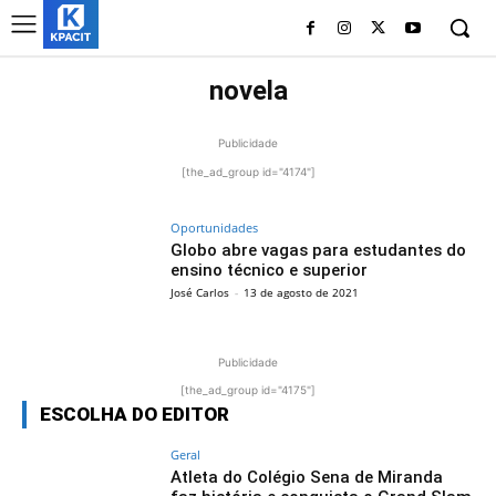
novela
Publicidade
[the_ad_group id="4174"]
Oportunidades
Globo abre vagas para estudantes do
ensino técnico e superior
José Carlos
-
13 de agosto de 2021
Publicidade
[the_ad_group id="4175"]
ESCOLHA DO EDITOR
Geral
Atleta do Colégio Sena de Miranda