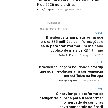
faz história e conquista o Grand Slam
Kids 2026 no Jiu-Jitsu
Redação Kpacit
-
6 de agosto de 2026
Publicidade
[the_ad_group id="4176"]
Geral
Brasileiros criam plataforma que
cruza 385 milhões de informações e
usa IA para transformar um mercado
público de mais de R$ 1 trilhão
Redação Kpacit
-
5 de agosto de 2026
Geral
Brasileiros lançam na Irlanda startup
que quer revolucionar a conveniência
em edifícios na Europa
Redação Kpacit
-
31 de julho de 2026
Geral
Olhary lança plataforma de
inteligência pública para transformar
o mercado de compras
governamentais no Brasil