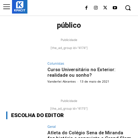
público
Publicidade
[the_ad_group id="4174"]
Colunistas
Curso Universitário no Exterior:
realidade ou sonho?
Vanderlei Abrantes
-
13 de maio de 2021
Publicidade
[the_ad_group id="4175"]
ESCOLHA DO EDITOR
Geral
Atleta do Colégio Sena de Miranda