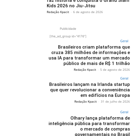
faz história e conquista o Grand Slam
Kids 2026 no Jiu-Jitsu
Redação Kpacit
-
6 de agosto de 2026
Publicidade
[the_ad_group id="4176"]
Geral
Brasileiros criam plataforma que
cruza 385 milhões de informações e
usa IA para transformar um mercado
público de mais de R$ 1 trilhão
Redação Kpacit
-
5 de agosto de 2026
Geral
Brasileiros lançam na Irlanda startup
que quer revolucionar a conveniência
em edifícios na Europa
Redação Kpacit
-
31 de julho de 2026
Geral
Olhary lança plataforma de
inteligência pública para transformar
o mercado de compras
governamentais no Brasil