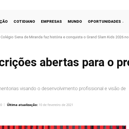
ÇÃO
COTIDIANO
EMPRESAS
MUNDO
OPORTUNIDADES
o Colégio Sena de Miranda faz história e conquista o Grand Slam Kids 2026 no 
crições abertas para o p
torias visando o desenvolvimento profissional e visão de
20
Última atualização:
10 de fevereiro de 2021
Linkedin
Share