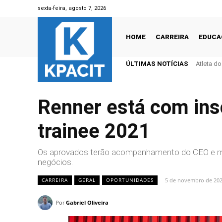
sexta-feira, agosto 7, 2026
HOME
CARREIRA
EDUCA
ÚLTIMAS NOTÍCIAS
Atleta d
Renner está com ins
trainee 2021
Os aprovados terão acompanhamento do CEO e men
negócios.
5 de novembro de 20
CARREIRA
GERAL
OPORTUNIDADES
Por
Gabriel Oliveira