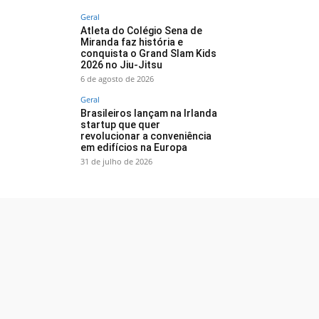
Geral
Atleta do Colégio Sena de
Miranda faz história e
conquista o Grand Slam Kids
2026 no Jiu-Jitsu
6 de agosto de 2026
Geral
Brasileiros lançam na Irlanda
startup que quer
revolucionar a conveniência
em edifícios na Europa
31 de julho de 2026