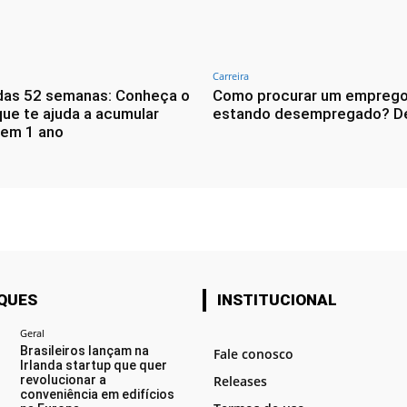
Carreira
das 52 semanas: Conheça o
Como procurar um empreg
que te ajuda a acumular
estando desempregado? D
 em 1 ano
QUES
INSTITUCIONAL
Geral
Brasileiros lançam na
Fale conosco
Irlanda startup que quer
revolucionar a
Releases
conveniência em edifícios