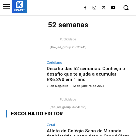
52 semanas
Publicidade
[the_ad_group id="4174"]
Cotidiano
Desafio das 52 semanas: Conheça o
desafio que te ajuda a acumular
R$6.890 em 1 ano
Ellen Nogueira
-
12 de janeiro de 2021
Publicidade
[the_ad_group id="4175"]
ESCOLHA DO EDITOR
Geral
Atleta do Colégio Sena de Miranda