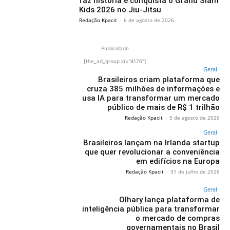
faz história e conquista o Grand Slam
Kids 2026 no Jiu-Jitsu
Redação Kpacit
-
6 de agosto de 2026
Publicidade
[the_ad_group id="4176"]
Geral
Brasileiros criam plataforma que
cruza 385 milhões de informações e
usa IA para transformar um mercado
público de mais de R$ 1 trilhão
Redação Kpacit
-
5 de agosto de 2026
Geral
Brasileiros lançam na Irlanda startup
que quer revolucionar a conveniência
em edifícios na Europa
Redação Kpacit
-
31 de julho de 2026
Geral
Olhary lança plataforma de
inteligência pública para transformar
o mercado de compras
governamentais no Brasil