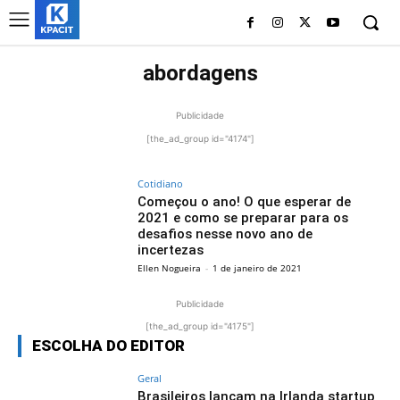
abordagens
Publicidade
[the_ad_group id="4174"]
Cotidiano
Começou o ano! O que esperar de
2021 e como se preparar para os
desafios nesse novo ano de
incertezas
Ellen Nogueira
-
1 de janeiro de 2021
Publicidade
[the_ad_group id="4175"]
ESCOLHA DO EDITOR
Geral
Brasileiros lançam na Irlanda startup