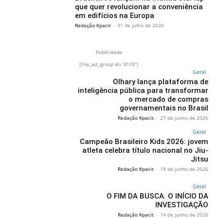
que quer revolucionar a conveniência
em edifícios na Europa
Redação Kpacit
-
31 de julho de 2026
Publicidade
[the_ad_group id="4176"]
Geral
Olhary lança plataforma de
inteligência pública para transformar
o mercado de compras
governamentais no Brasil
Redação Kpacit
-
27 de junho de 2026
Geral
Campeão Brasileiro Kids 2026: jovem
atleta celebra título nacional no Jiu-
Jitsu
Redação Kpacit
-
18 de junho de 2026
Geral
O FIM DA BUSCA. O INÍCIO DA
INVESTIGAÇÃO
Redação Kpacit
-
14 de junho de 2026