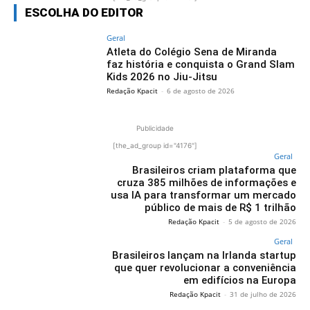
ESCOLHA DO EDITOR
Geral
Atleta do Colégio Sena de Miranda
faz história e conquista o Grand Slam
Kids 2026 no Jiu-Jitsu
Redação Kpacit
-
6 de agosto de 2026
Publicidade
[the_ad_group id="4176"]
Geral
Brasileiros criam plataforma que
cruza 385 milhões de informações e
usa IA para transformar um mercado
público de mais de R$ 1 trilhão
Redação Kpacit
-
5 de agosto de 2026
Geral
Brasileiros lançam na Irlanda startup
que quer revolucionar a conveniência
em edifícios na Europa
Redação Kpacit
-
31 de julho de 2026