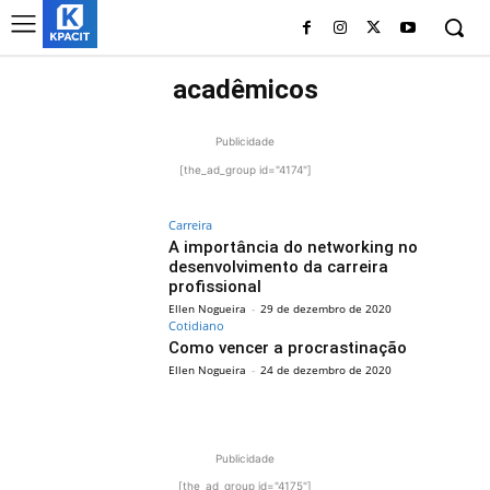
acadêmicos
Publicidade
[the_ad_group id="4174"]
Carreira
A importância do networking no
desenvolvimento da carreira
profissional
Ellen Nogueira
-
29 de dezembro de 2020
Cotidiano
Como vencer a procrastinação
Ellen Nogueira
-
24 de dezembro de 2020
Publicidade
[the_ad_group id="4175"]