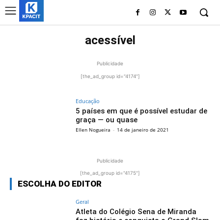
acessível
Publicidade
[the_ad_group id="4174"]
Educação
5 países em que é possível estudar de
graça — ou quase
Ellen Nogueira
-
14 de janeiro de 2021
Publicidade
[the_ad_group id="4175"]
ESCOLHA DO EDITOR
Geral
Atleta do Colégio Sena de Miranda