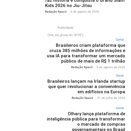
faz história e conquista o Grand Slam
Kids 2026 no Jiu-Jitsu
Redação Kpacit
-
6 de agosto de 2026
Publicidade
[the_ad_group id="4176"]
Geral
Brasileiros criam plataforma que
cruza 385 milhões de informações e
usa IA para transformar um mercado
público de mais de R$ 1 trilhão
Redação Kpacit
-
5 de agosto de 2026
Geral
Brasileiros lançam na Irlanda startup
que quer revolucionar a conveniência
em edifícios na Europa
Redação Kpacit
-
31 de julho de 2026
Geral
Olhary lança plataforma de
inteligência pública para transformar
o mercado de compras
governamentais no Brasil