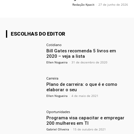
Redação Kpacit
-
27 de junho de 2026
ESCOLHAS DO EDITOR
Cotidiano
Bill Gates recomenda 5 livros em
2020 – veja a lista
Ellen Nogueira
-
31 de dezembro de 2020
Carreira
Plano de carreira: o que é e como
elaborar o seu
Ellen Nogueira
-
4 de maio de 2021
Oportunidades
Programa visa capacitar e empregar
200 mulheres em TI
Gabriel Oliveira
-
15 de outubro de 2021