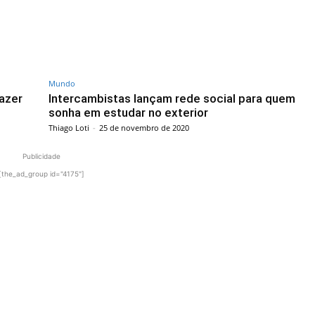
Mundo
azer
Intercambistas lançam rede social para quem
sonha em estudar no exterior
Thiago Loti
-
25 de novembro de 2020
Publicidade
[the_ad_group id="4175"]