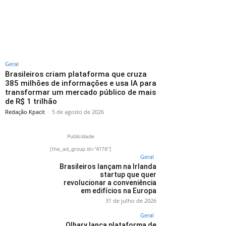
Geral
Brasileiros criam plataforma que cruza
385 milhões de informações e usa IA para
transformar um mercado público de mais
de R$ 1 trilhão
Redação Kpacit
-
5 de agosto de 2026
Publicidade
[the_ad_group id="4176"]
Geral
Brasileiros lançam na Irlanda
startup que quer
revolucionar a conveniência
em edifícios na Europa
31 de julho de 2026
Geral
Olhary lança plataforma de