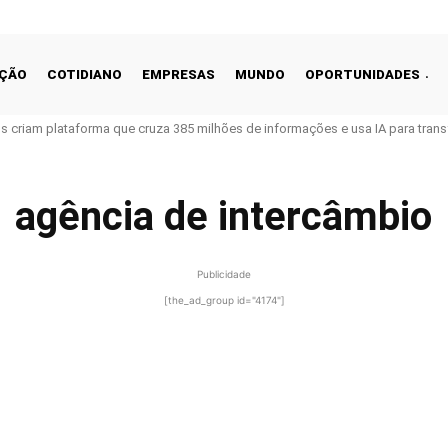
ÇÃO
COTIDIANO
EMPRESAS
MUNDO
OPORTUNIDADES
ros criam plataforma que cruza 385 milhões de informações e usa IA para tra
agência de intercâmbio
Publicidade
[the_ad_group id="4174"]