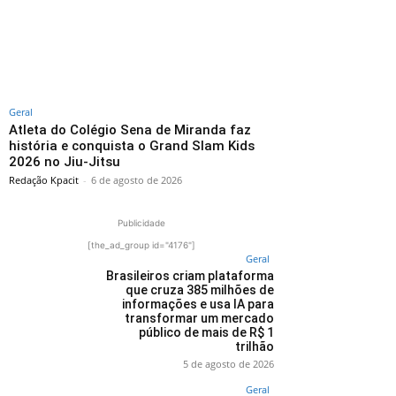
Geral
Atleta do Colégio Sena de Miranda faz
história e conquista o Grand Slam Kids
2026 no Jiu-Jitsu
Redação Kpacit
-
6 de agosto de 2026
Publicidade
[the_ad_group id="4176"]
Geral
Brasileiros criam plataforma
que cruza 385 milhões de
informações e usa IA para
transformar um mercado
público de mais de R$ 1
trilhão
5 de agosto de 2026
Geral