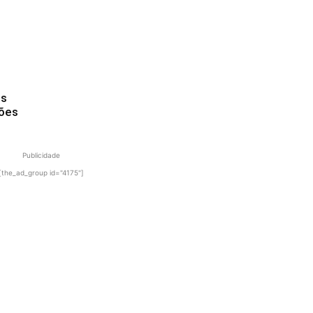
os
hões
Publicidade
[the_ad_group id="4175"]