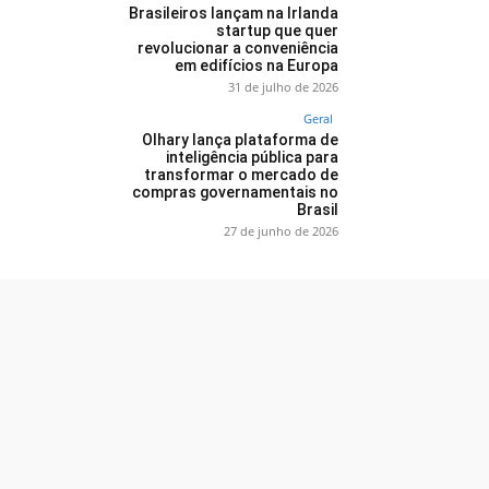
Brasileiros lançam na Irlanda
startup que quer
revolucionar a conveniência
em edifícios na Europa
31 de julho de 2026
Geral
Olhary lança plataforma de
inteligência pública para
transformar o mercado de
compras governamentais no
Brasil
27 de junho de 2026