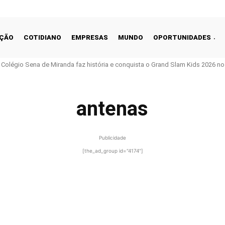
ÇÃO
COTIDIANO
EMPRESAS
MUNDO
OPORTUNIDADES
o Colégio Sena de Miranda faz história e conquista o Grand Slam Kids 2026 no 
antenas
Publicidade
[the_ad_group id="4174"]