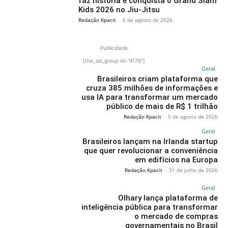
faz história e conquista o Grand Slam
Kids 2026 no Jiu-Jitsu
Redação Kpacit
-
6 de agosto de 2026
Publicidade
[the_ad_group id="4176"]
Geral
Brasileiros criam plataforma que
cruza 385 milhões de informações e
usa IA para transformar um mercado
público de mais de R$ 1 trilhão
Redação Kpacit
-
5 de agosto de 2026
Geral
Brasileiros lançam na Irlanda startup
que quer revolucionar a conveniência
em edifícios na Europa
Redação Kpacit
-
31 de julho de 2026
Geral
Olhary lança plataforma de
inteligência pública para transformar
o mercado de compras
governamentais no Brasil