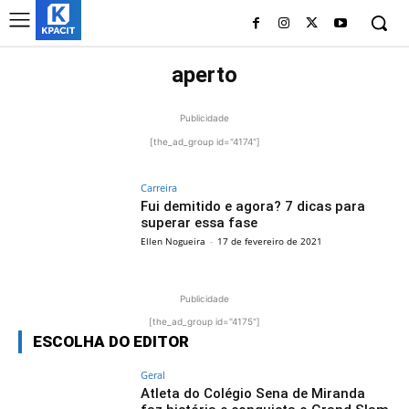
aperto
Publicidade
[the_ad_group id="4174"]
Carreira
Fui demitido e agora? 7 dicas para
superar essa fase
Ellen Nogueira
-
17 de fevereiro de 2021
Publicidade
[the_ad_group id="4175"]
ESCOLHA DO EDITOR
Geral
Atleta do Colégio Sena de Miranda