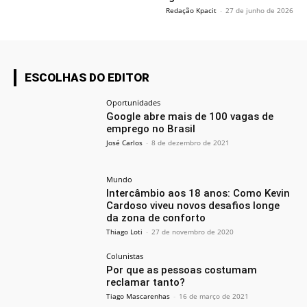
Redação Kpacit
-
27 de junho de 2026
ESCOLHAS DO EDITOR
Oportunidades
Google abre mais de 100 vagas de
emprego no Brasil
José Carlos
-
8 de dezembro de 2021
Mundo
Intercâmbio aos 18 anos: Como Kevin
Cardoso viveu novos desafios longe
da zona de conforto
Thiago Loti
-
27 de novembro de 2020
Colunistas
Por que as pessoas costumam
reclamar tanto?
Tiago Mascarenhas
-
16 de março de 2021