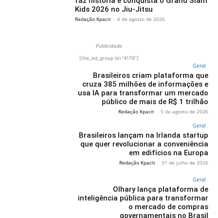
faz história e conquista o Grand Slam
Kids 2026 no Jiu-Jitsu
Redação Kpacit
-
6 de agosto de 2026
Publicidade
[the_ad_group id="4176"]
Geral
Brasileiros criam plataforma que
cruza 385 milhões de informações e
usa IA para transformar um mercado
público de mais de R$ 1 trilhão
Redação Kpacit
-
5 de agosto de 2026
Geral
Brasileiros lançam na Irlanda startup
que quer revolucionar a conveniência
em edifícios na Europa
Redação Kpacit
-
31 de julho de 2026
Geral
Olhary lança plataforma de
inteligência pública para transformar
o mercado de compras
governamentais no Brasil