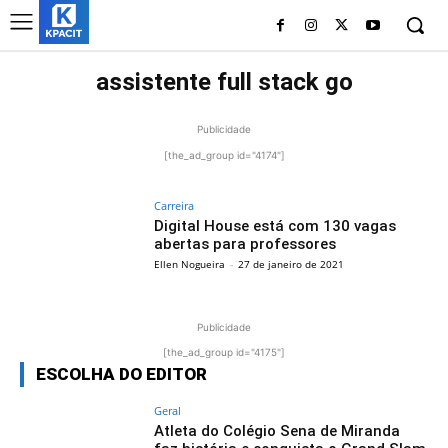
assistente full stack go
Publicidade
[the_ad_group id="4174"]
Carreira
Digital House está com 130 vagas
abertas para professores
Ellen Nogueira
-
27 de janeiro de 2021
Publicidade
[the_ad_group id="4175"]
ESCOLHA DO EDITOR
Geral
Atleta do Colégio Sena de Miranda