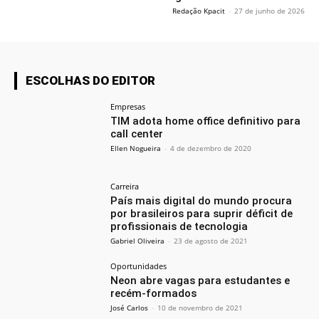
Redação Kpacit
-
27 de junho de 2026
ESCOLHAS DO EDITOR
Empresas
TIM adota home office definitivo para
call center
Ellen Nogueira
-
4 de dezembro de 2020
Carreira
País mais digital do mundo procura
por brasileiros para suprir déficit de
profissionais de tecnologia
Gabriel Oliveira
-
23 de agosto de 2021
Oportunidades
Neon abre vagas para estudantes e
recém-formados
José Carlos
-
10 de novembro de 2021