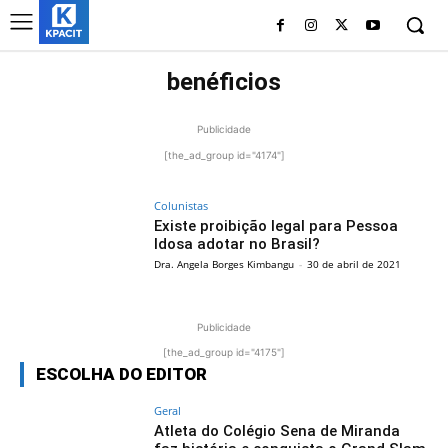
benéficios
Publicidade
[the_ad_group id="4174"]
Colunistas
Existe proibição legal para Pessoa
Idosa adotar no Brasil?
Dra. Angela Borges Kimbangu
-
30 de abril de 2021
Publicidade
[the_ad_group id="4175"]
ESCOLHA DO EDITOR
Geral
Atleta do Colégio Sena de Miranda