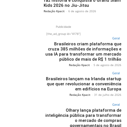
faz história e conquista o Grand Slam
Kids 2026 no Jiu-Jitsu
Redação Kpacit
-
6 de agosto de 2026
Publicidade
[the_ad_group id="4176"]
Geral
Brasileiros criam plataforma que
cruza 385 milhões de informações e
usa IA para transformar um mercado
público de mais de R$ 1 trilhão
Redação Kpacit
-
5 de agosto de 2026
Geral
Brasileiros lançam na Irlanda startup
que quer revolucionar a conveniência
em edifícios na Europa
Redação Kpacit
-
31 de julho de 2026
Geral
Olhary lança plataforma de
inteligência pública para transformar
o mercado de compras
governamentais no Brasil