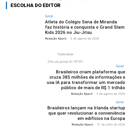
ESCOLHA DO EDITOR
Geral
Atleta do Colégio Sena de Miranda
faz história e conquista o Grand Slam
Kids 2026 no Jiu-Jitsu
Redação Kpacit
-
6 de agosto de 2026
Publicidade
[the_ad_group id="4176"]
Geral
Brasileiros criam plataforma que
cruza 385 milhões de informações e
usa IA para transformar um mercado
público de mais de R$ 1 trilhão
Redação Kpacit
-
5 de agosto de 2026
Geral
Brasileiros lançam na Irlanda startup
que quer revolucionar a conveniência
em edifícios na Europa
Redação Kpacit
-
31 de julho de 2026