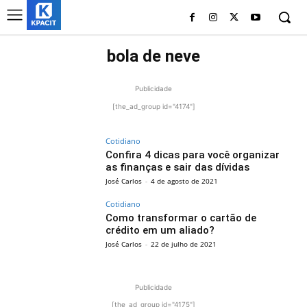
bola de neve
Publicidade
[the_ad_group id="4174"]
Cotidiano
Confira 4 dicas para você organizar
as finanças e sair das dívidas
José Carlos
-
4 de agosto de 2021
Cotidiano
Como transformar o cartão de
crédito em um aliado?
José Carlos
-
22 de julho de 2021
Publicidade
[the_ad_group id="4175"]