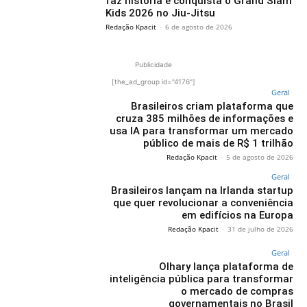
faz história e conquista o Grand Slam
Kids 2026 no Jiu-Jitsu
Redação Kpacit
-
6 de agosto de 2026
Publicidade
[the_ad_group id="4176"]
Geral
Brasileiros criam plataforma que
cruza 385 milhões de informações e
usa IA para transformar um mercado
público de mais de R$ 1 trilhão
Redação Kpacit
-
5 de agosto de 2026
Geral
Brasileiros lançam na Irlanda startup
que quer revolucionar a conveniência
em edifícios na Europa
Redação Kpacit
-
31 de julho de 2026
Geral
Olhary lança plataforma de
inteligência pública para transformar
o mercado de compras
governamentais no Brasil