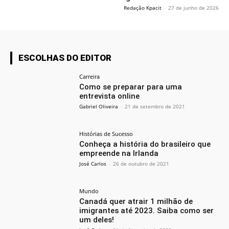
Redação Kpacit
-
27 de junho de 2026
ESCOLHAS DO EDITOR
Carreira
Como se preparar para uma
entrevista online
Gabriel Oliveira
-
21 de setembro de 2021
Histórias de Sucesso
Conheça a história do brasileiro que
empreende na Irlanda
José Carlos
-
26 de outubro de 2021
Mundo
Canadá quer atrair 1 milhão de
imigrantes até 2023. Saiba como ser
um deles!