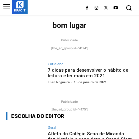
bom lugar
Publicidade
[the_ad_group id="4174"]
Cotidiano
7 dicas para desenvolver o hábito de
leitura e ler mais em 2021
Ellen Nogueira
-
13 de janeiro de 2021
Publicidade
[the_ad_group id="4175"]
ESCOLHA DO EDITOR
Geral
Atleta do Colégio Sena de Miranda