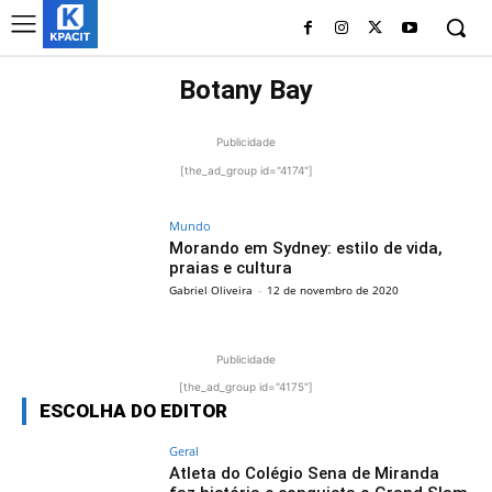
Botany Bay
Publicidade
[the_ad_group id="4174"]
Mundo
Morando em Sydney: estilo de vida,
praias e cultura
Gabriel Oliveira
-
12 de novembro de 2020
Publicidade
[the_ad_group id="4175"]
ESCOLHA DO EDITOR
Geral
Atleta do Colégio Sena de Miranda