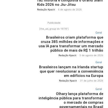
faz história e conquista o Grand Slam
Kids 2026 no Jiu-Jitsu
Redação Kpacit
-
6 de agosto de 2026
Publicidade
[the_ad_group id="4176"]
Geral
Brasileiros criam plataforma que
cruza 385 milhões de informações e
usa IA para transformar um mercado
público de mais de R$ 1 trilhão
Redação Kpacit
-
5 de agosto de 2026
Geral
Brasileiros lançam na Irlanda startup
que quer revolucionar a conveniência
em edifícios na Europa
Redação Kpacit
-
31 de julho de 2026
Geral
Olhary lança plataforma de
inteligência pública para transformar
o mercado de compras
governamentais no Brasil