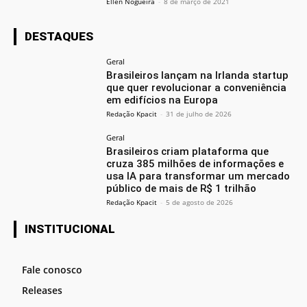
Ellen Nogueira
-
8 de março de 2021
DESTAQUES
Geral
Brasileiros lançam na Irlanda startup
que quer revolucionar a conveniência
em edifícios na Europa
Redação Kpacit
-
31 de julho de 2026
Geral
Brasileiros criam plataforma que
cruza 385 milhões de informações e
usa IA para transformar um mercado
público de mais de R$ 1 trilhão
Redação Kpacit
-
5 de agosto de 2026
INSTITUCIONAL
Fale conosco
Releases