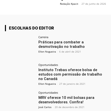
Redação Kpacit
-
27 de junho de 2026
ESCOLHAS DO EDITOR
Carreira
Práticas para combater a
desmotivação no trabalho
Ellen Nogueira
-
6 de abril de 2021
Oportunidades
Instituto Trebas oferece bolsa de
estudos com permissão de trabalho
no Canadá
Ellen Nogueira
-
27 de janeiro de 2021
Oportunidades
MRV oferece 10 mil bolsas para
desenvolvedores. Confira!
José Carlos
-
20 de dezembro de 2021