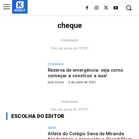
cheque
Publicidade
[the_ad_group id="4174"]
Cotidiano
Reserva de emergência: veja como
começar a construir a sua!
José Carlos
-
5 de julho de 2021
Publicidade
[the_ad_group id="4175"]
ESCOLHA DO EDITOR
Geral
Atleta do Colégio Sena de Miranda