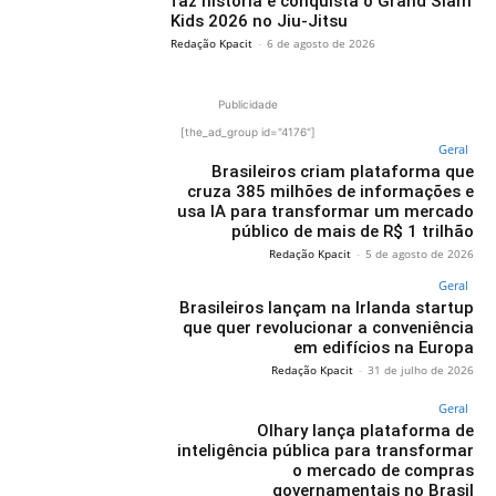
faz história e conquista o Grand Slam
Kids 2026 no Jiu-Jitsu
Redação Kpacit
-
6 de agosto de 2026
Publicidade
[the_ad_group id="4176"]
Geral
Brasileiros criam plataforma que
cruza 385 milhões de informações e
usa IA para transformar um mercado
público de mais de R$ 1 trilhão
Redação Kpacit
-
5 de agosto de 2026
Geral
Brasileiros lançam na Irlanda startup
que quer revolucionar a conveniência
em edifícios na Europa
Redação Kpacit
-
31 de julho de 2026
Geral
Olhary lança plataforma de
inteligência pública para transformar
o mercado de compras
governamentais no Brasil