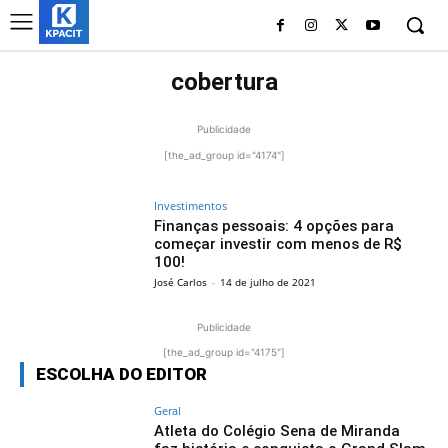
cobertura
Publicidade
[the_ad_group id="4174"]
Investimentos
Finanças pessoais: 4 opções para
começar investir com menos de R$
100!
José Carlos
-
14 de julho de 2021
Publicidade
[the_ad_group id="4175"]
ESCOLHA DO EDITOR
Geral
Atleta do Colégio Sena de Miranda