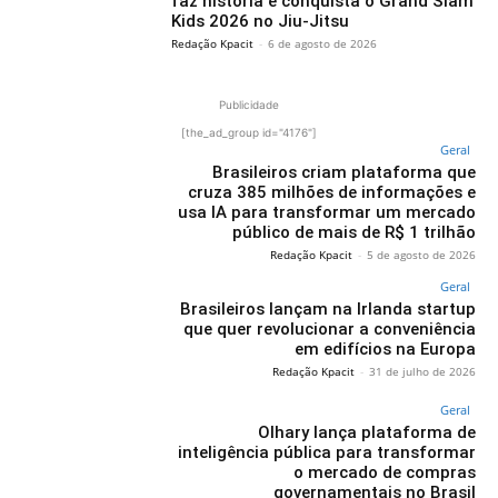
faz história e conquista o Grand Slam
Kids 2026 no Jiu-Jitsu
Redação Kpacit
-
6 de agosto de 2026
Publicidade
[the_ad_group id="4176"]
Geral
Brasileiros criam plataforma que
cruza 385 milhões de informações e
usa IA para transformar um mercado
público de mais de R$ 1 trilhão
Redação Kpacit
-
5 de agosto de 2026
Geral
Brasileiros lançam na Irlanda startup
que quer revolucionar a conveniência
em edifícios na Europa
Redação Kpacit
-
31 de julho de 2026
Geral
Olhary lança plataforma de
inteligência pública para transformar
o mercado de compras
governamentais no Brasil