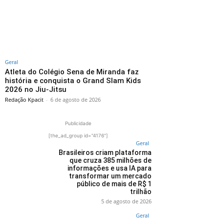
Geral
Atleta do Colégio Sena de Miranda faz
história e conquista o Grand Slam Kids
2026 no Jiu-Jitsu
Redação Kpacit
-
6 de agosto de 2026
Publicidade
[the_ad_group id="4176"]
Geral
Brasileiros criam plataforma
que cruza 385 milhões de
informações e usa IA para
transformar um mercado
público de mais de R$ 1
trilhão
5 de agosto de 2026
Geral