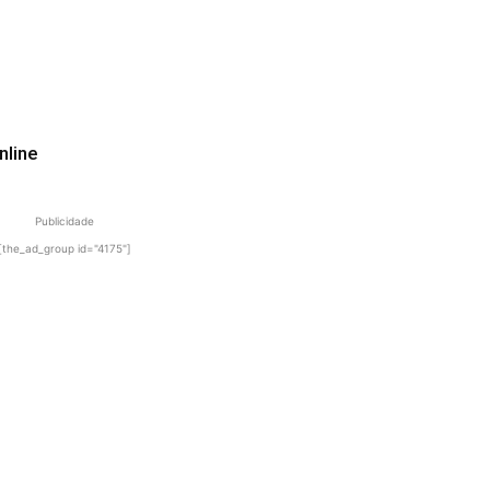
nline
Publicidade
[the_ad_group id="4175"]