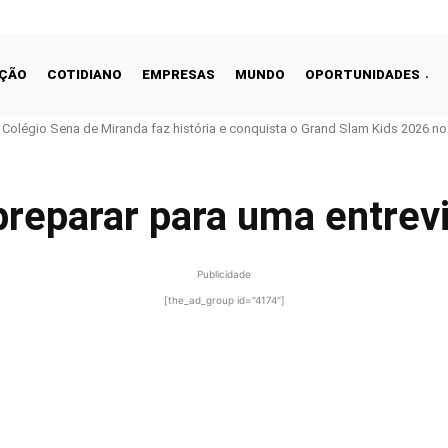
ÇÃO
COTIDIANO
EMPRESAS
MUNDO
OPORTUNIDADES
o Colégio Sena de Miranda faz história e conquista o Grand Slam Kids 2026 no 
reparar para uma entrevi
Publicidade
[the_ad_group id="4174"]