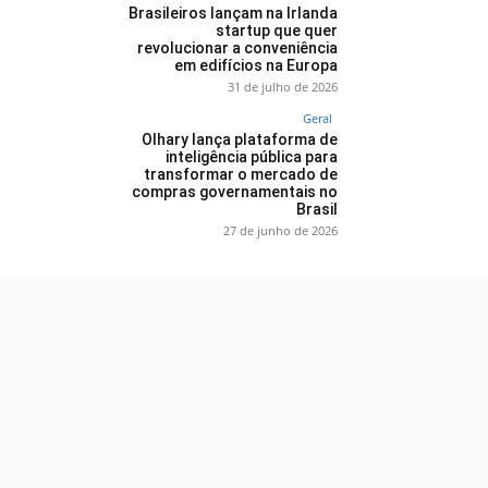
Brasileiros lançam na Irlanda
startup que quer
revolucionar a conveniência
em edifícios na Europa
31 de julho de 2026
Geral
Olhary lança plataforma de
inteligência pública para
transformar o mercado de
compras governamentais no
Brasil
27 de junho de 2026