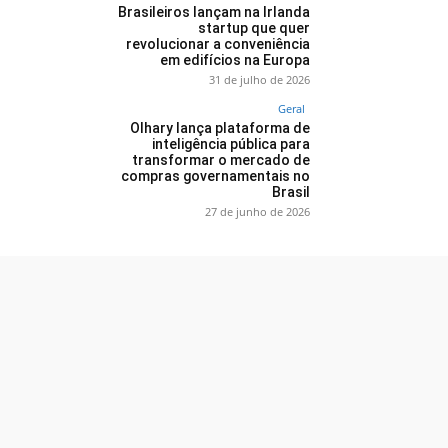
Brasileiros lançam na Irlanda
startup que quer
revolucionar a conveniência
em edifícios na Europa
31 de julho de 2026
Geral
Olhary lança plataforma de
inteligência pública para
transformar o mercado de
compras governamentais no
Brasil
27 de junho de 2026