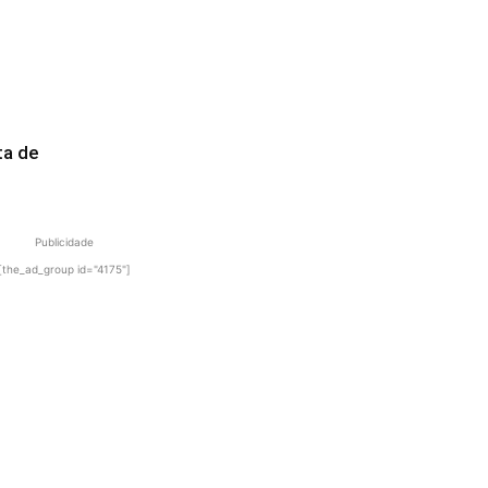
ta de
Publicidade
[the_ad_group id="4175"]