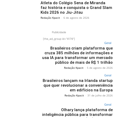
Atleta do Colégio Sena de Miranda
faz história e conquista o Grand Slam
Kids 2026 no Jiu-Jitsu
Redação Kpacit
-
6 de agosto de 2026
Publicidade
[the_ad_group id="4176"]
Geral
Brasileiros criam plataforma que
cruza 385 milhões de informações e
usa IA para transformar um mercado
público de mais de R$ 1 trilhão
Redação Kpacit
-
5 de agosto de 2026
Geral
Brasileiros lançam na Irlanda startup
que quer revolucionar a conveniência
em edifícios na Europa
Redação Kpacit
-
31 de julho de 2026
Geral
Olhary lança plataforma de
inteligência pública para transformar