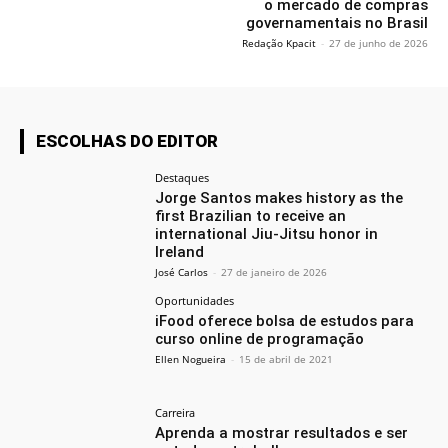
o mercado de compras
governamentais no Brasil
Redação Kpacit
-
27 de junho de 2026
ESCOLHAS DO EDITOR
Destaques
Jorge Santos makes history as the
first Brazilian to receive an
international Jiu-Jitsu honor in
Ireland
José Carlos
-
27 de janeiro de 2026
Oportunidades
iFood oferece bolsa de estudos para
curso online de programação
Ellen Nogueira
-
15 de abril de 2021
Carreira
Aprenda a mostrar resultados e ser