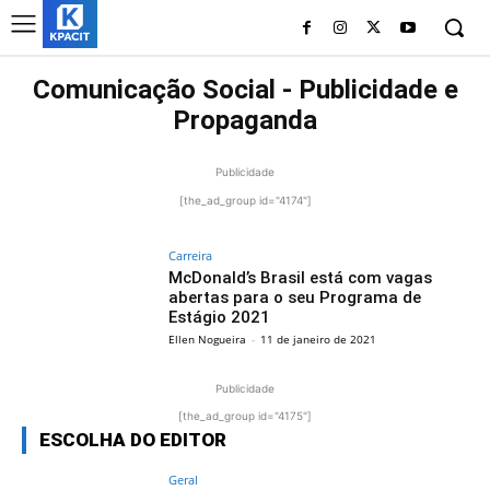
Comunicação Social - Publicidade e
Propaganda
Publicidade
[the_ad_group id="4174"]
Carreira
McDonald’s Brasil está com vagas
abertas para o seu Programa de
Estágio 2021
Ellen Nogueira
-
11 de janeiro de 2021
Publicidade
[the_ad_group id="4175"]
ESCOLHA DO EDITOR
Geral