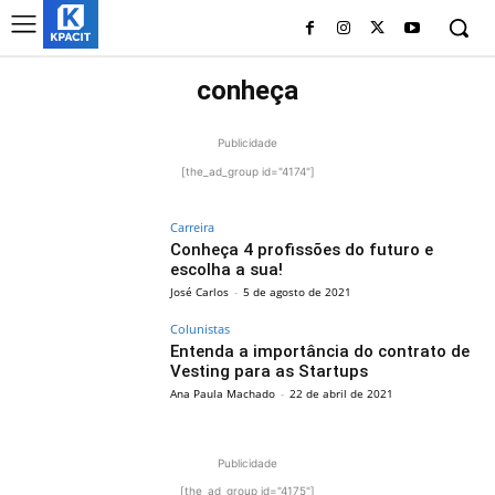
conheça
Publicidade
[the_ad_group id="4174"]
Carreira
Conheça 4 profissões do futuro e
escolha a sua!
José Carlos
-
5 de agosto de 2021
Colunistas
Entenda a importância do contrato de
Vesting para as Startups
Ana Paula Machado
-
22 de abril de 2021
Publicidade
[the_ad_group id="4175"]