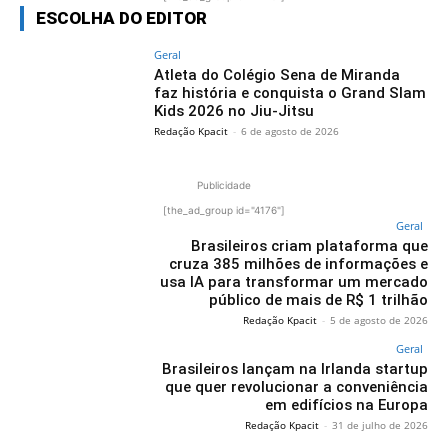
ESCOLHA DO EDITOR
Geral
Atleta do Colégio Sena de Miranda
faz história e conquista o Grand Slam
Kids 2026 no Jiu-Jitsu
Redação Kpacit
-
6 de agosto de 2026
Publicidade
[the_ad_group id="4176"]
Geral
Brasileiros criam plataforma que
cruza 385 milhões de informações e
usa IA para transformar um mercado
público de mais de R$ 1 trilhão
Redação Kpacit
-
5 de agosto de 2026
Geral
Brasileiros lançam na Irlanda startup
que quer revolucionar a conveniência
em edifícios na Europa
Redação Kpacit
-
31 de julho de 2026