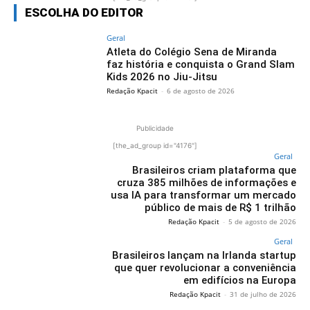
ESCOLHA DO EDITOR
Geral
Atleta do Colégio Sena de Miranda
faz história e conquista o Grand Slam
Kids 2026 no Jiu-Jitsu
Redação Kpacit
-
6 de agosto de 2026
Publicidade
[the_ad_group id="4176"]
Geral
Brasileiros criam plataforma que
cruza 385 milhões de informações e
usa IA para transformar um mercado
público de mais de R$ 1 trilhão
Redação Kpacit
-
5 de agosto de 2026
Geral
Brasileiros lançam na Irlanda startup
que quer revolucionar a conveniência
em edifícios na Europa
Redação Kpacit
-
31 de julho de 2026