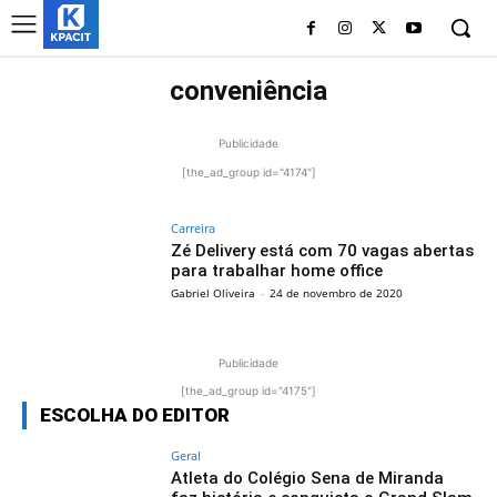
conveniência
Publicidade
[the_ad_group id="4174"]
Carreira
Zé Delivery está com 70 vagas abertas
para trabalhar home office
Gabriel Oliveira
-
24 de novembro de 2020
Publicidade
[the_ad_group id="4175"]
ESCOLHA DO EDITOR
Geral
Atleta do Colégio Sena de Miranda