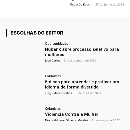
Redação Kpacit
-
27 de junho de 2026
ESCOLHAS DO EDITOR
Oportunidades
Nubank abre processo seletivo para
mulheres
José Carlos
-
3 de setembro de 2021
Colunistas
5 dicas para aprender e praticar um
idioma de forma divertida
Tiago Mascarenhas
-
6 de abril de 2021
Colunistas
Violência Contra a Mulher!
Dra. Valdilene Oliveira Martins
-
9 de março de 2022