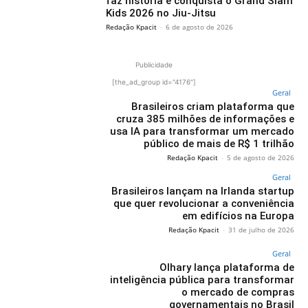
faz história e conquista o Grand Slam
Kids 2026 no Jiu-Jitsu
Redação Kpacit
-
6 de agosto de 2026
Publicidade
[the_ad_group id="4176"]
Geral
Brasileiros criam plataforma que
cruza 385 milhões de informações e
usa IA para transformar um mercado
público de mais de R$ 1 trilhão
Redação Kpacit
-
5 de agosto de 2026
Geral
Brasileiros lançam na Irlanda startup
que quer revolucionar a conveniência
em edifícios na Europa
Redação Kpacit
-
31 de julho de 2026
Geral
Olhary lança plataforma de
inteligência pública para transformar
o mercado de compras
governamentais no Brasil