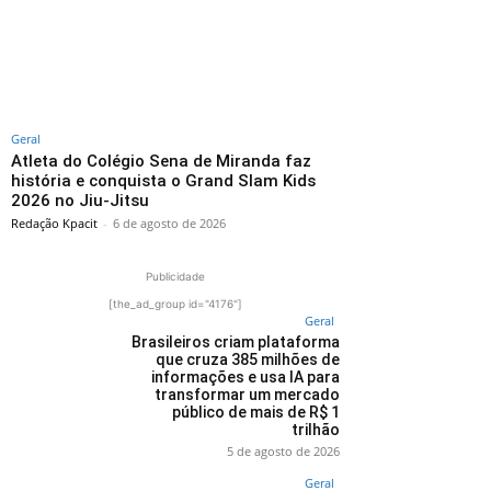
Geral
Atleta do Colégio Sena de Miranda faz
história e conquista o Grand Slam Kids
2026 no Jiu-Jitsu
Redação Kpacit
-
6 de agosto de 2026
Publicidade
[the_ad_group id="4176"]
Geral
Brasileiros criam plataforma
que cruza 385 milhões de
informações e usa IA para
transformar um mercado
público de mais de R$ 1
trilhão
5 de agosto de 2026
Geral