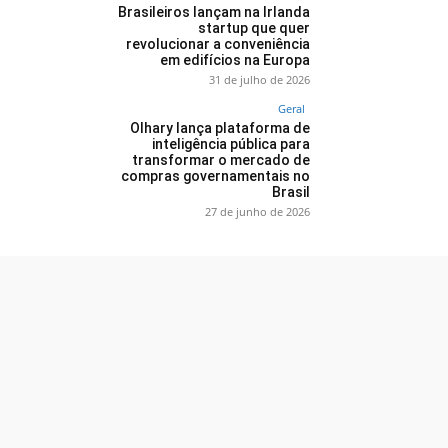
Brasileiros lançam na Irlanda
startup que quer
revolucionar a conveniência
em edifícios na Europa
31 de julho de 2026
Geral
Olhary lança plataforma de
inteligência pública para
transformar o mercado de
compras governamentais no
Brasil
27 de junho de 2026