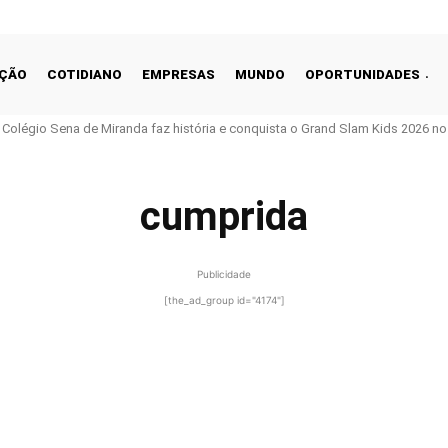
ÇÃO
COTIDIANO
EMPRESAS
MUNDO
OPORTUNIDADES
o Colégio Sena de Miranda faz história e conquista o Grand Slam Kids 2026 no 
cumprida
Publicidade
[the_ad_group id="4174"]