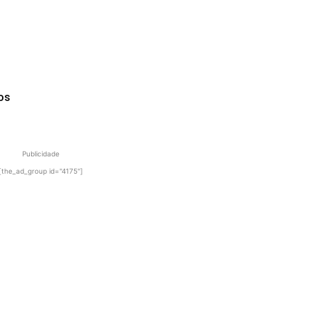
os
Publicidade
[the_ad_group id="4175"]