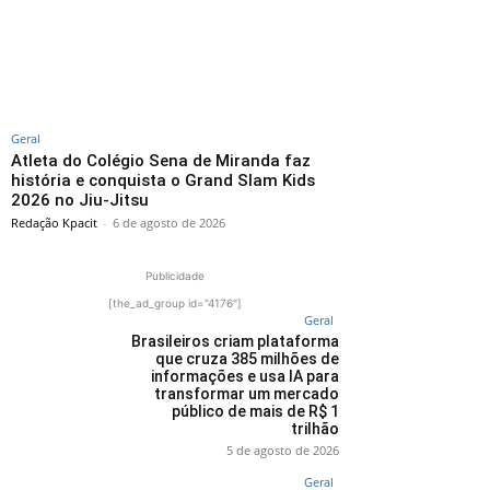
Geral
Atleta do Colégio Sena de Miranda faz
história e conquista o Grand Slam Kids
2026 no Jiu-Jitsu
Redação Kpacit
-
6 de agosto de 2026
Publicidade
[the_ad_group id="4176"]
Geral
Brasileiros criam plataforma
que cruza 385 milhões de
informações e usa IA para
transformar um mercado
público de mais de R$ 1
trilhão
5 de agosto de 2026
Geral