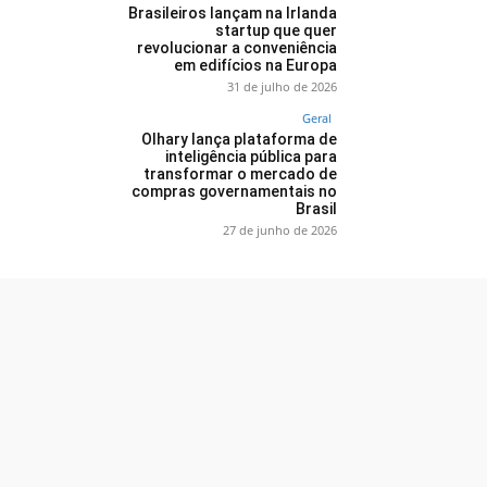
Brasileiros lançam na Irlanda
startup que quer
revolucionar a conveniência
em edifícios na Europa
31 de julho de 2026
Geral
Olhary lança plataforma de
inteligência pública para
transformar o mercado de
compras governamentais no
Brasil
27 de junho de 2026