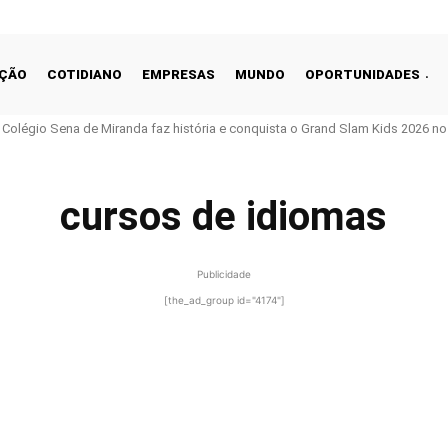
ÇÃO
COTIDIANO
EMPRESAS
MUNDO
OPORTUNIDADES
o Colégio Sena de Miranda faz história e conquista o Grand Slam Kids 2026 no 
cursos de idiomas
Publicidade
[the_ad_group id="4174"]