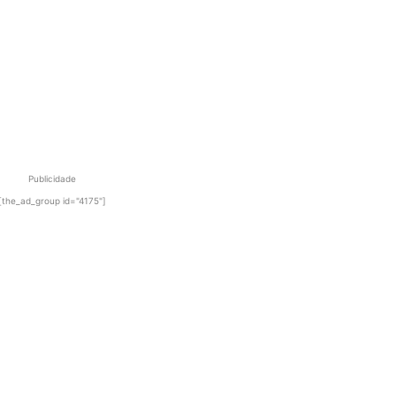
Publicidade
[the_ad_group id="4175"]