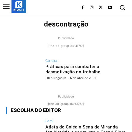
descontração
Publicidade
[the_ad_group id="4174"]
Carreira
Práticas para combater a
desmotivação no trabalho
Ellen Nogueira
-
6 de abril de 2021
Publicidade
[the_ad_group id="4175"]
ESCOLHA DO EDITOR
Geral
Atleta do Colégio Sena de Miranda