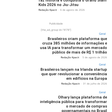
faz história e conquista o Grand Slam
Kids 2026 no Jiu-Jitsu
Redação Kpacit
-
6 de agosto de 2026
Publicidade
[the_ad_group id="4176"]
Geral
Brasileiros criam plataforma que
cruza 385 milhões de informações e
usa IA para transformar um mercado
público de mais de R$ 1 trilhão
Redação Kpacit
-
5 de agosto de 2026
Geral
Brasileiros lançam na Irlanda startup
que quer revolucionar a conveniência
em edifícios na Europa
Redação Kpacit
-
31 de julho de 2026
Geral
Olhary lança plataforma de
inteligência pública para transformar
o mercado de compras
governamentais no Brasil