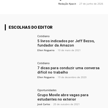
Redação Kpacit
-
27 de junho de 2026
ESCOLHAS DO EDITOR
Cotidiano
5 livros indicados por Jeff Bezos,
fundador da Amazon
Ellen Nogueira
-
10 de maio de 2021
Cotidiano
7 dicas para conduzir uma conversa
difícil no trabalho
Ellen Nogueira
-
19 de dezembro de 2020
Oportunidades
Grupo Movile abre vagas para
estudantes no exterior
José Carlos
-
20 de outubro de 2021