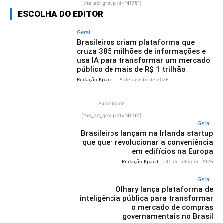
[the_ad_group id="4175"]
ESCOLHA DO EDITOR
Geral
Brasileiros criam plataforma que
cruza 385 milhões de informações e
usa IA para transformar um mercado
público de mais de R$ 1 trilhão
Redação Kpacit
-
5 de agosto de 2026
Publicidade
[the_ad_group id="4176"]
Geral
Brasileiros lançam na Irlanda startup
que quer revolucionar a conveniência
em edifícios na Europa
Redação Kpacit
-
31 de julho de 2026
Geral
Olhary lança plataforma de
inteligência pública para transformar
o mercado de compras
governamentais no Brasil