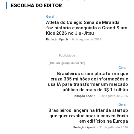
ESCOLHA DO EDITOR
Geral
Atleta do Colégio Sena de Miranda
faz história e conquista o Grand Slam
Kids 2026 no Jiu-Jitsu
Redação Kpacit
-
6 de agosto de 2026
Publicidade
[the_ad_group id="4176"]
Geral
Brasileiros criam plataforma que
cruza 385 milhões de informações e
usa IA para transformar um mercado
público de mais de R$ 1 trilhão
Redação Kpacit
-
5 de agosto de 2026
Geral
Brasileiros lançam na Irlanda startup
que quer revolucionar a conveniência
em edifícios na Europa
Redação Kpacit
-
31 de julho de 2026