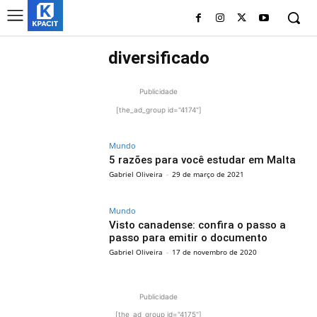
diversificado
Publicidade
[the_ad_group id="4174"]
Mundo
5 razões para você estudar em Malta
Gabriel Oliveira
-
29 de março de 2021
Mundo
Visto canadense: confira o passo a
passo para emitir o documento
Gabriel Oliveira
-
17 de novembro de 2020
Publicidade
[the_ad_group id="4175"]