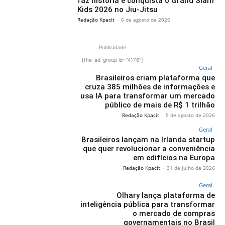
faz história e conquista o Grand Slam
Kids 2026 no Jiu-Jitsu
Redação Kpacit
-
6 de agosto de 2026
Publicidade
[the_ad_group id="4176"]
Geral
Brasileiros criam plataforma que
cruza 385 milhões de informações e
usa IA para transformar um mercado
público de mais de R$ 1 trilhão
Redação Kpacit
-
5 de agosto de 2026
Geral
Brasileiros lançam na Irlanda startup
que quer revolucionar a conveniência
em edifícios na Europa
Redação Kpacit
-
31 de julho de 2026
Geral
Olhary lança plataforma de
inteligência pública para transformar
o mercado de compras
governamentais no Brasil