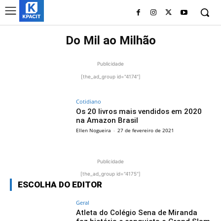
Do Mil ao Milhão
Publicidade
[the_ad_group id="4174"]
Cotidiano
Os 20 livros mais vendidos em 2020
na Amazon Brasil
Ellen Nogueira
-
27 de fevereiro de 2021
Publicidade
[the_ad_group id="4175"]
ESCOLHA DO EDITOR
Geral
Atleta do Colégio Sena de Miranda