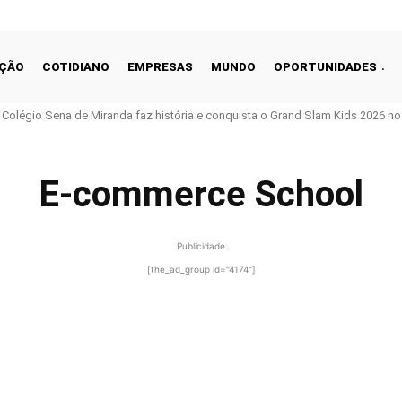
ÇÃO
COTIDIANO
EMPRESAS
MUNDO
OPORTUNIDADES
o Colégio Sena de Miranda faz história e conquista o Grand Slam Kids 2026 no 
E-commerce School
Publicidade
[the_ad_group id="4174"]