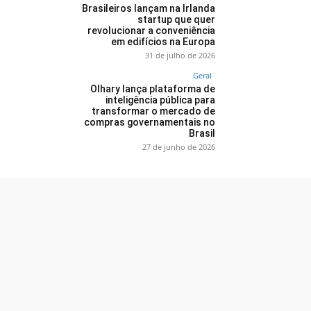
Brasileiros lançam na Irlanda
startup que quer
revolucionar a conveniência
em edifícios na Europa
31 de julho de 2026
Geral
Olhary lança plataforma de
inteligência pública para
transformar o mercado de
compras governamentais no
Brasil
27 de junho de 2026