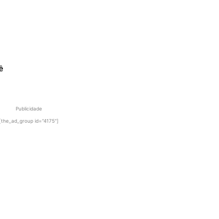
ê
Publicidade
[the_ad_group id="4175"]