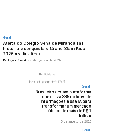
Geral
Atleta do Colégio Sena de Miranda faz
história e conquista o Grand Slam Kids
2026 no Jiu-Jitsu
Redação Kpacit
-
6 de agosto de 2026
Publicidade
[the_ad_group id="4176"]
Geral
Brasileiros criam plataforma
que cruza 385 milhões de
informações e usa IA para
transformar um mercado
público de mais de R$ 1
trilhão
5 de agosto de 2026
Geral