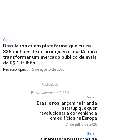
Geral
Brasileiros criam plataforma que cruza
385 milhões de informações e usa IA para
transformar um mercado público de mais
de R$ 1 trilhão
Redação Kpacit
-
5 de agosto de 2026
Publicidade
[the_ad_group id="4176"]
Geral
Brasileiros lançam na Irlanda
startup que quer
revolucionar a conveniência
em edifícios na Europa
31 de julho de 2026
Geral
Olhary lança plataforma de