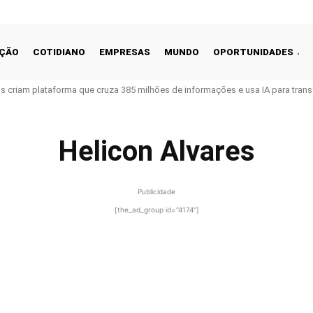
ÇÃO
COTIDIANO
EMPRESAS
MUNDO
OPORTUNIDADES
ros criam plataforma que cruza 385 milhões de informações e usa IA para tra
Helicon Alvares
Publicidade
[the_ad_group id="4174"]