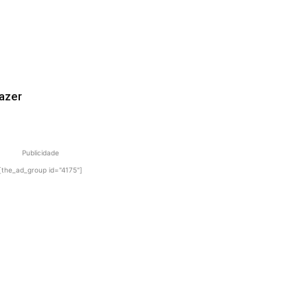
azer
Publicidade
[the_ad_group id="4175"]