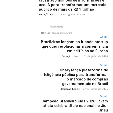
cruza 385 milhões de informações e
usa IA para transformar um mercado
público de mais de R$ 1 trilhão
Redação Kpacit
-
5 de agosto de 2026
Publicidade
[the_ad_group id="4176"]
Geral
Brasileiros lançam na Irlanda startup
que quer revolucionar a conveniência
em edifícios na Europa
Redação Kpacit
-
31 de julho de 2026
Geral
Olhary lança plataforma de
inteligência pública para transformar
o mercado de compras
governamentais no Brasil
Redação Kpacit
-
27 de junho de 2026
Geral
Campeão Brasileiro Kids 2026: jovem
atleta celebra título nacional no Jiu-
Jitsu