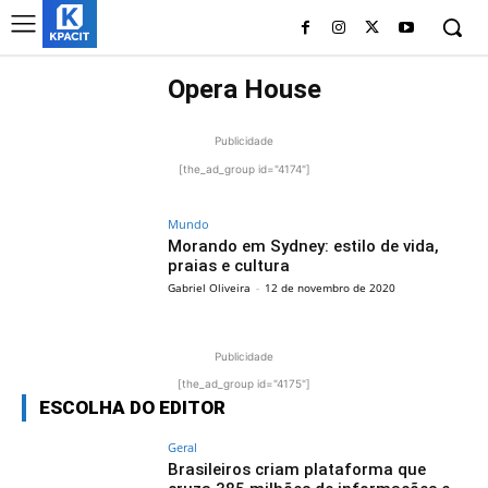
Opera House
Publicidade
[the_ad_group id="4174"]
Mundo
Morando em Sydney: estilo de vida,
praias e cultura
Gabriel Oliveira
-
12 de novembro de 2020
Publicidade
[the_ad_group id="4175"]
ESCOLHA DO EDITOR
Geral
Brasileiros criam plataforma que