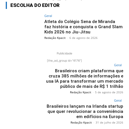
ESCOLHA DO EDITOR
Geral
Atleta do Colégio Sena de Miranda
faz história e conquista o Grand Slam
Kids 2026 no Jiu-Jitsu
Redação Kpacit
-
6 de agosto de 2026
Publicidade
[the_ad_group id="4176"]
Geral
Brasileiros criam plataforma que
cruza 385 milhões de informações e
usa IA para transformar um mercado
público de mais de R$ 1 trilhão
Redação Kpacit
-
5 de agosto de 2026
Geral
Brasileiros lançam na Irlanda startup
que quer revolucionar a conveniência
em edifícios na Europa
Redação Kpacit
-
31 de julho de 2026