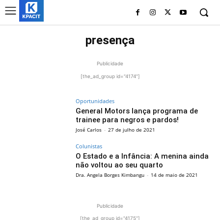
presença
Publicidade
[the_ad_group id="4174"]
Oportunidades
General Motors lança programa de
trainee para negros e pardos!
José Carlos
-
27 de julho de 2021
Colunistas
O Estado e a Infância: A menina ainda
não voltou ao seu quarto
Dra. Angela Borges Kimbangu
-
14 de maio de 2021
Publicidade
[the_ad_group id="4175"]