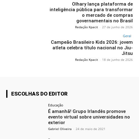
Olhary lança plataforma de
inteligência pública para transformar
o mercado de compras
governamentais no Brasil
Redação Kpacit
-
27 de junho de 2026
Geral
Campeão Brasileiro Kids 2026: jovem
atleta celebra título nacional no Jiu-
Jitsu
Redação Kpacit
-
18 de junho de 2026
ESCOLHAS DO EDITOR
Educação
É amanhã! Grupo Irlandês promove
evento virtual sobre universidades no
exterior
Gabriel Oliveira
-
24 de maio de 2021