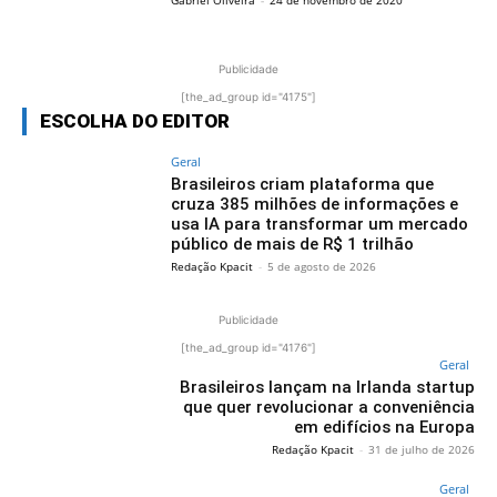
Publicidade
[the_ad_group id="4175"]
ESCOLHA DO EDITOR
Geral
Brasileiros criam plataforma que
cruza 385 milhões de informações e
usa IA para transformar um mercado
público de mais de R$ 1 trilhão
Redação Kpacit
-
5 de agosto de 2026
Publicidade
[the_ad_group id="4176"]
Geral
Brasileiros lançam na Irlanda startup
que quer revolucionar a conveniência
em edifícios na Europa
Redação Kpacit
-
31 de julho de 2026
Geral