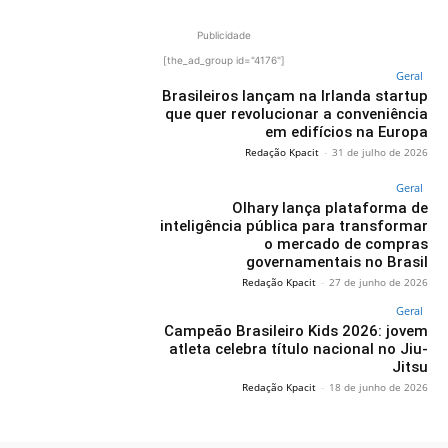
Publicidade
[the_ad_group id="4176"]
Geral
Brasileiros lançam na Irlanda startup
que quer revolucionar a conveniência
em edifícios na Europa
Redação Kpacit
-
31 de julho de 2026
Geral
Olhary lança plataforma de
inteligência pública para transformar
o mercado de compras
governamentais no Brasil
Redação Kpacit
-
27 de junho de 2026
Geral
Campeão Brasileiro Kids 2026: jovem
atleta celebra título nacional no Jiu-
Jitsu
Redação Kpacit
-
18 de junho de 2026