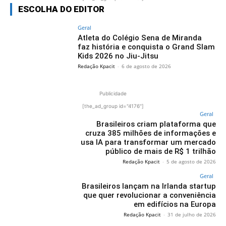
ESCOLHA DO EDITOR
Geral
Atleta do Colégio Sena de Miranda
faz história e conquista o Grand Slam
Kids 2026 no Jiu-Jitsu
Redação Kpacit
-
6 de agosto de 2026
Publicidade
[the_ad_group id="4176"]
Geral
Brasileiros criam plataforma que
cruza 385 milhões de informações e
usa IA para transformar um mercado
público de mais de R$ 1 trilhão
Redação Kpacit
-
5 de agosto de 2026
Geral
Brasileiros lançam na Irlanda startup
que quer revolucionar a conveniência
em edifícios na Europa
Redação Kpacit
-
31 de julho de 2026