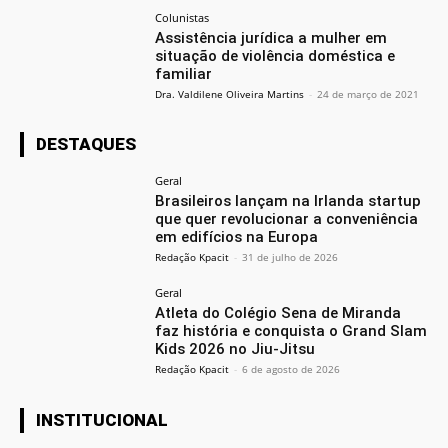
Colunistas
Assistência jurídica a mulher em
situação de violência doméstica e
familiar
Dra. Valdilene Oliveira Martins
-
24 de março de 2021
DESTAQUES
Geral
Brasileiros lançam na Irlanda startup
que quer revolucionar a conveniência
em edifícios na Europa
Redação Kpacit
-
31 de julho de 2026
Geral
Atleta do Colégio Sena de Miranda
faz história e conquista o Grand Slam
Kids 2026 no Jiu-Jitsu
Redação Kpacit
-
6 de agosto de 2026
INSTITUCIONAL