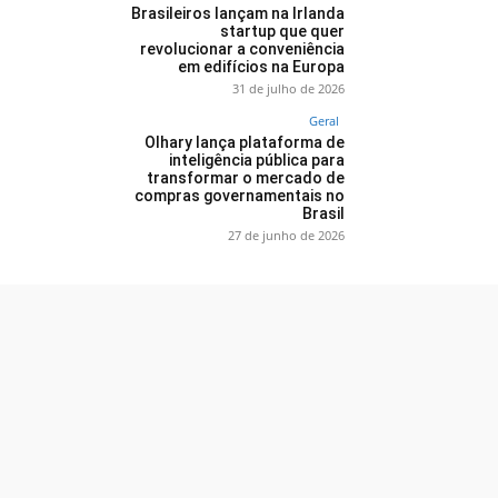
Brasileiros lançam na Irlanda
startup que quer
revolucionar a conveniência
em edifícios na Europa
31 de julho de 2026
Geral
Olhary lança plataforma de
inteligência pública para
transformar o mercado de
compras governamentais no
Brasil
27 de junho de 2026