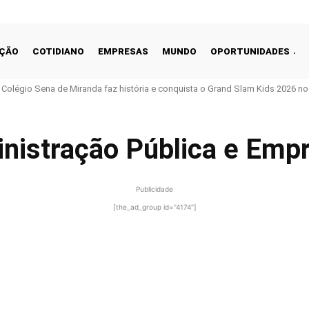
ÇÃO
COTIDIANO
EMPRESAS
MUNDO
OPORTUNIDADES
o Colégio Sena de Miranda faz história e conquista o Grand Slam Kids 2026 no 
nistração Pública e Emp
Publicidade
[the_ad_group id="4174"]