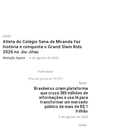
Geral
Atleta do Colégio Sena de Miranda faz
história e conquista o Grand Slam Kids
2026 no Jiu-Jitsu
Redação Kpacit
-
6 de agosto de 2026
Publicidade
[the_ad_group id="4176"]
Geral
Brasileiros criam plataforma
que cruza 385 milhões de
informações e usa IA para
transformar um mercado
público de mais de R$ 1
trilhão
5 de agosto de 2026
Geral