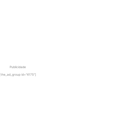
Publicidade
[the_ad_group id="4175"]