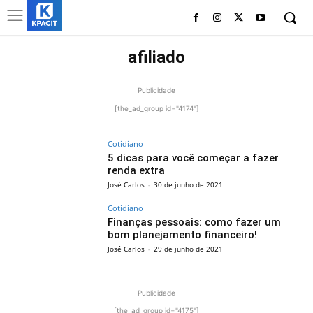
afiliado
Publicidade
[the_ad_group id="4174"]
Cotidiano
5 dicas para você começar a fazer
renda extra
José Carlos
-
30 de junho de 2021
Cotidiano
Finanças pessoais: como fazer um
bom planejamento financeiro!
José Carlos
-
29 de junho de 2021
Publicidade
[the_ad_group id="4175"]