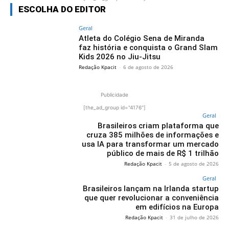
ESCOLHA DO EDITOR
Geral
Atleta do Colégio Sena de Miranda
faz história e conquista o Grand Slam
Kids 2026 no Jiu-Jitsu
Redação Kpacit
-
6 de agosto de 2026
Publicidade
[the_ad_group id="4176"]
Geral
Brasileiros criam plataforma que
cruza 385 milhões de informações e
usa IA para transformar um mercado
público de mais de R$ 1 trilhão
Redação Kpacit
-
5 de agosto de 2026
Geral
Brasileiros lançam na Irlanda startup
que quer revolucionar a conveniência
em edifícios na Europa
Redação Kpacit
-
31 de julho de 2026