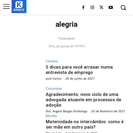
alegria
Publicidade
[the_ad_group id="4174"]
Carreira
5 dicas para você arrasar numa
entrevista de emprego
José Carlos
-
28 de junho de 2021
Colunistas
Agradecimento: novo ciclo de uma
advogada atuante em processos de
adoção
Dra. Angela Borges Kimbangu
-
26 de fevereiro de 2021
Mundo
Maternidade no intercâmbio: como é
ser mãe em outro país?
Thiago Loti
-
4 de fevereiro de 2021