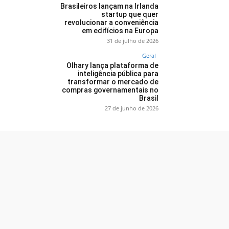
Brasileiros lançam na Irlanda
startup que quer
revolucionar a conveniência
em edifícios na Europa
31 de julho de 2026
Geral
Olhary lança plataforma de
inteligência pública para
transformar o mercado de
compras governamentais no
Brasil
27 de junho de 2026