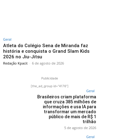
Geral
Atleta do Colégio Sena de Miranda faz
história e conquista o Grand Slam Kids
2026 no Jiu-Jitsu
Redação Kpacit
-
6 de agosto de 2026
Publicidade
[the_ad_group id="4176"]
Geral
Brasileiros criam plataforma
que cruza 385 milhões de
informações e usa IA para
transformar um mercado
público de mais de R$ 1
trilhão
5 de agosto de 2026
Geral