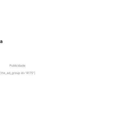
ua
Publicidade
[the_ad_group id="4175"]