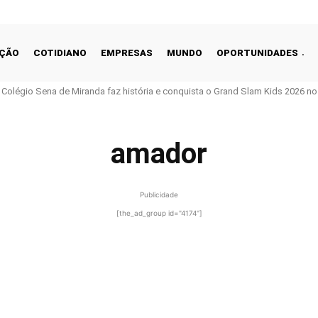
ÇÃO
COTIDIANO
EMPRESAS
MUNDO
OPORTUNIDADES
o Colégio Sena de Miranda faz história e conquista o Grand Slam Kids 2026 no 
amador
Publicidade
[the_ad_group id="4174"]