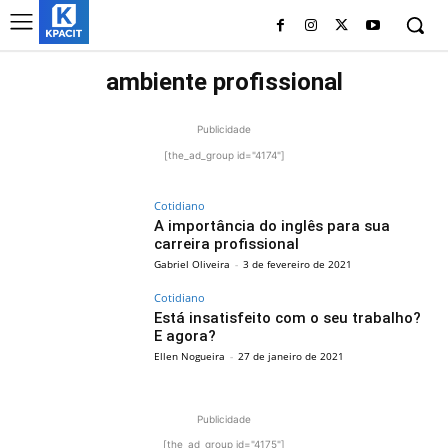
ambiente profissional
Publicidade
[the_ad_group id="4174"]
Cotidiano
A importância do inglês para sua
carreira profissional
Gabriel Oliveira
-
3 de fevereiro de 2021
Cotidiano
Está insatisfeito com o seu trabalho?
E agora?
Ellen Nogueira
-
27 de janeiro de 2021
Publicidade
[the_ad_group id="4175"]