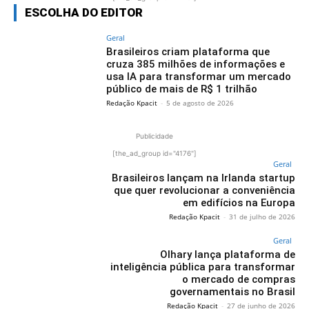
ESCOLHA DO EDITOR
Geral
Brasileiros criam plataforma que
cruza 385 milhões de informações e
usa IA para transformar um mercado
público de mais de R$ 1 trilhão
Redação Kpacit
-
5 de agosto de 2026
Publicidade
[the_ad_group id="4176"]
Geral
Brasileiros lançam na Irlanda startup
que quer revolucionar a conveniência
em edifícios na Europa
Redação Kpacit
-
31 de julho de 2026
Geral
Olhary lança plataforma de
inteligência pública para transformar
o mercado de compras
governamentais no Brasil
Redação Kpacit
-
27 de junho de 2026