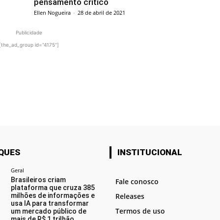
pensamento crítico
Ellen Nogueira
-
28 de abril de 2021
Publicidade
[the_ad_group id="4175"]
QUES
INSTITUCIONAL
Geral
Brasileiros criam
Fale conosco
plataforma que cruza 385
milhões de informações e
Releases
usa IA para transformar
Termos de uso
um mercado público de
mais de R$ 1 trilhão