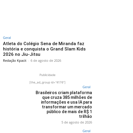
Geral
Atleta do Colégio Sena de Miranda faz
história e conquista o Grand Slam Kids
2026 no Jiu-Jitsu
Redação Kpacit
-
6 de agosto de 2026
Publicidade
[the_ad_group id="4176"]
Geral
Brasileiros criam plataforma
que cruza 385 milhões de
informações e usa IA para
transformar um mercado
público de mais de R$ 1
trilhão
5 de agosto de 2026
Geral