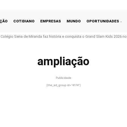
ÇÃO
COTIDIANO
EMPRESAS
MUNDO
OPORTUNIDADES
o Colégio Sena de Miranda faz história e conquista o Grand Slam Kids 2026 no 
ampliação
Publicidade
[the_ad_group id="4174"]