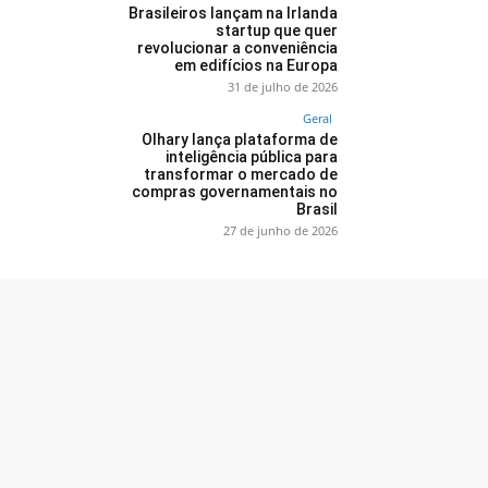
Brasileiros lançam na Irlanda
startup que quer
revolucionar a conveniência
em edifícios na Europa
31 de julho de 2026
Geral
Olhary lança plataforma de
inteligência pública para
transformar o mercado de
compras governamentais no
Brasil
27 de junho de 2026