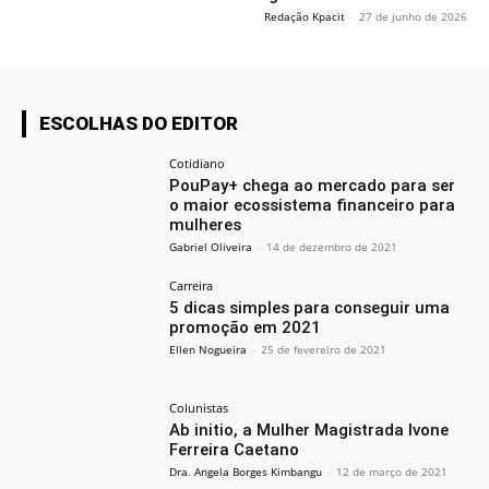
Redação Kpacit
-
27 de junho de 2026
ESCOLHAS DO EDITOR
Cotidiano
PouPay+ chega ao mercado para ser
o maior ecossistema financeiro para
mulheres
Gabriel Oliveira
-
14 de dezembro de 2021
Carreira
5 dicas simples para conseguir uma
promoção em 2021
Ellen Nogueira
-
25 de fevereiro de 2021
Colunistas
Ab initio, a Mulher Magistrada Ivone
Ferreira Caetano
Dra. Angela Borges Kimbangu
-
12 de março de 2021