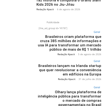
faz história e conquista o Grand Slam
Kids 2026 no Jiu-Jitsu
Redação Kpacit
-
6 de agosto de 2026
Publicidade
[the_ad_group id="4176"]
Geral
Brasileiros criam plataforma que
cruza 385 milhões de informações e
usa IA para transformar um mercado
público de mais de R$ 1 trilhão
Redação Kpacit
-
5 de agosto de 2026
Geral
Brasileiros lançam na Irlanda startup
que quer revolucionar a conveniência
em edifícios na Europa
Redação Kpacit
-
31 de julho de 2026
Geral
Olhary lança plataforma de
inteligência pública para transformar
o mercado de compras
governamentais no Brasil