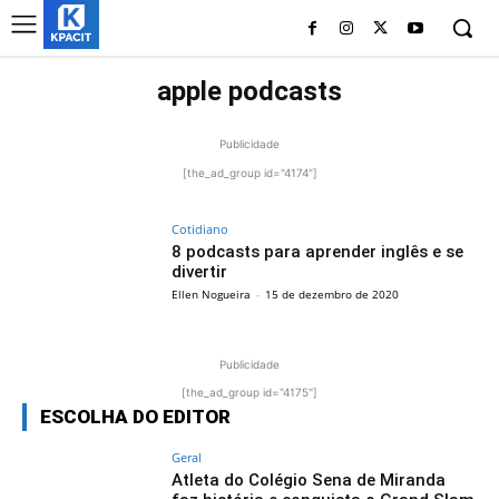
apple podcasts
Publicidade
[the_ad_group id="4174"]
Cotidiano
8 podcasts para aprender inglês e se
divertir
Ellen Nogueira
-
15 de dezembro de 2020
Publicidade
[the_ad_group id="4175"]
ESCOLHA DO EDITOR
Geral
Atleta do Colégio Sena de Miranda