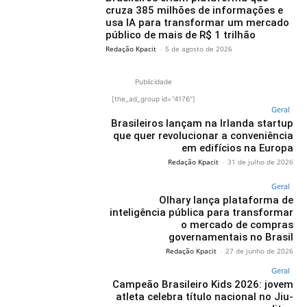
cruza 385 milhões de informações e
usa IA para transformar um mercado
público de mais de R$ 1 trilhão
Redação Kpacit
-
5 de agosto de 2026
Publicidade
[the_ad_group id="4176"]
Geral
Brasileiros lançam na Irlanda startup
que quer revolucionar a conveniência
em edifícios na Europa
Redação Kpacit
-
31 de julho de 2026
Geral
Olhary lança plataforma de
inteligência pública para transformar
o mercado de compras
governamentais no Brasil
Redação Kpacit
-
27 de junho de 2026
Geral
Campeão Brasileiro Kids 2026: jovem
atleta celebra título nacional no Jiu-