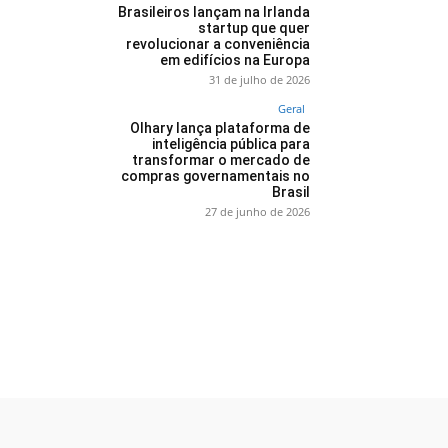
Brasileiros lançam na Irlanda
startup que quer
revolucionar a conveniência
em edifícios na Europa
31 de julho de 2026
Geral
Olhary lança plataforma de
inteligência pública para
transformar o mercado de
compras governamentais no
Brasil
27 de junho de 2026