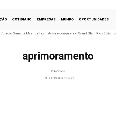
ÇÃO
COTIDIANO
EMPRESAS
MUNDO
OPORTUNIDADES
o Colégio Sena de Miranda faz história e conquista o Grand Slam Kids 2026 no 
aprimoramento
Publicidade
[the_ad_group id="4174"]