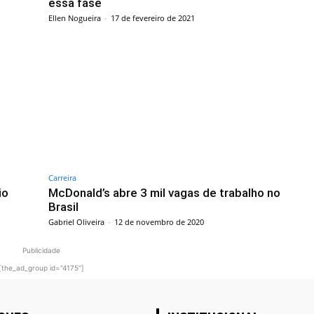
essa fase
Ellen Nogueira
-
17 de fevereiro de 2021
Carreira
io
McDonald’s abre 3 mil vagas de trabalho no
Brasil
Gabriel Oliveira
-
12 de novembro de 2020
Publicidade
[the_ad_group id="4175"]