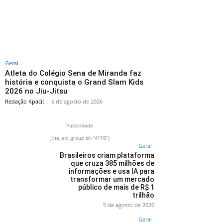
Geral
Atleta do Colégio Sena de Miranda faz
história e conquista o Grand Slam Kids
2026 no Jiu-Jitsu
Redação Kpacit
-
6 de agosto de 2026
Publicidade
[the_ad_group id="4176"]
Geral
Brasileiros criam plataforma
que cruza 385 milhões de
informações e usa IA para
transformar um mercado
público de mais de R$ 1
trilhão
5 de agosto de 2026
Geral