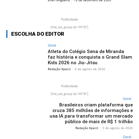
Publicidade
[the_ad_group id="4175"]
ESCOLHA DO EDITOR
Geral
Atleta do Colégio Sena de Miranda
faz história e conquista o Grand Slam
Kids 2026 no Jiu-Jitsu
Redação Kpacit
-
6 de agosto de 2026
Publicidade
[the_ad_group id="4176"]
Geral
Brasileiros criam plataforma que
cruza 385 milhões de informações e
usa IA para transformar um mercado
público de mais de R$ 1 trilhão
Redação Kpacit
-
5 de agosto de 2026
Geral