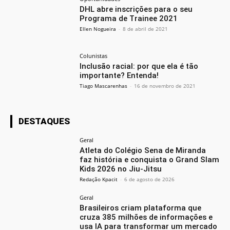
DHL abre inscrições para o seu
Programa de Trainee 2021
Ellen Nogueira
-
8 de abril de 2021
Colunistas
Inclusão racial: por que ela é tão
importante? Entenda!
Tiago Mascarenhas
-
16 de novembro de 2021
DESTAQUES
Geral
Atleta do Colégio Sena de Miranda
faz história e conquista o Grand Slam
Kids 2026 no Jiu-Jitsu
Redação Kpacit
-
6 de agosto de 2026
Geral
Brasileiros criam plataforma que
cruza 385 milhões de informações e
usa IA para transformar um mercado