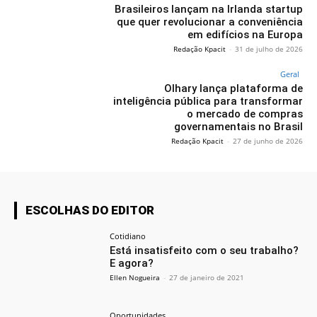
Brasileiros lançam na Irlanda startup
que quer revolucionar a conveniência
em edifícios na Europa
Redação Kpacit
-
31 de julho de 2026
Geral
Olhary lança plataforma de
inteligência pública para transformar
o mercado de compras
governamentais no Brasil
Redação Kpacit
-
27 de junho de 2026
ESCOLHAS DO EDITOR
Cotidiano
Está insatisfeito com o seu trabalho?
E agora?
Ellen Nogueira
-
27 de janeiro de 2021
Oportunidades