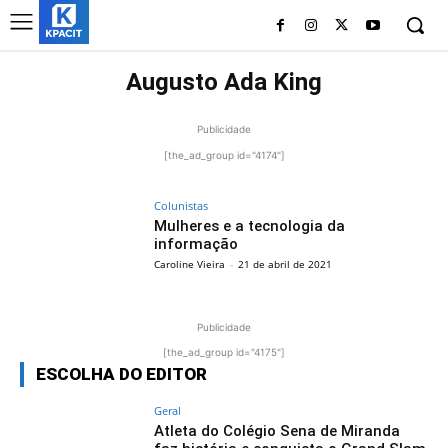
Augusto Ada King
Publicidade
[the_ad_group id="4174"]
Colunistas
Mulheres e a tecnologia da
informação
Caroline Vieira
-
21 de abril de 2021
Publicidade
[the_ad_group id="4175"]
ESCOLHA DO EDITOR
Geral
Atleta do Colégio Sena de Miranda