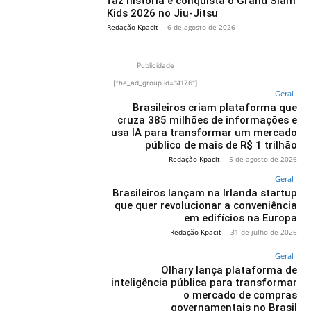
faz história e conquista o Grand Slam
Kids 2026 no Jiu-Jitsu
Redação Kpacit
-
6 de agosto de 2026
Publicidade
[the_ad_group id="4176"]
Geral
Brasileiros criam plataforma que
cruza 385 milhões de informações e
usa IA para transformar um mercado
público de mais de R$ 1 trilhão
Redação Kpacit
-
5 de agosto de 2026
Geral
Brasileiros lançam na Irlanda startup
que quer revolucionar a conveniência
em edifícios na Europa
Redação Kpacit
-
31 de julho de 2026
Geral
Olhary lança plataforma de
inteligência pública para transformar
o mercado de compras
governamentais no Brasil