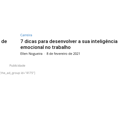
Carreira
a de
7 dicas para desenvolver a sua inteligência
emocional no trabalho
Ellen Nogueira
-
8 de fevereiro de 2021
Publicidade
[the_ad_group id="4175"]