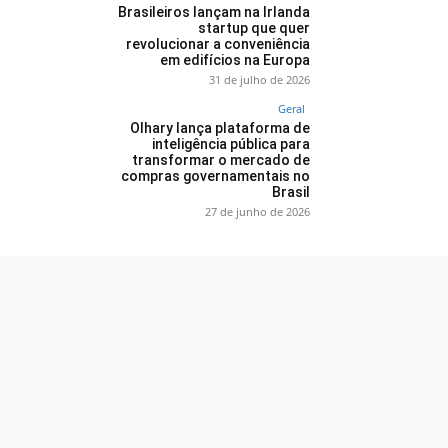
Brasileiros lançam na Irlanda
startup que quer
revolucionar a conveniência
em edifícios na Europa
31 de julho de 2026
Geral
Olhary lança plataforma de
inteligência pública para
transformar o mercado de
compras governamentais no
Brasil
27 de junho de 2026