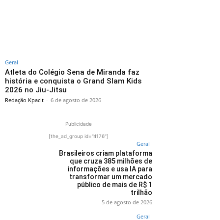
Geral
Atleta do Colégio Sena de Miranda faz
história e conquista o Grand Slam Kids
2026 no Jiu-Jitsu
Redação Kpacit
-
6 de agosto de 2026
Publicidade
[the_ad_group id="4176"]
Geral
Brasileiros criam plataforma
que cruza 385 milhões de
informações e usa IA para
transformar um mercado
público de mais de R$ 1
trilhão
5 de agosto de 2026
Geral