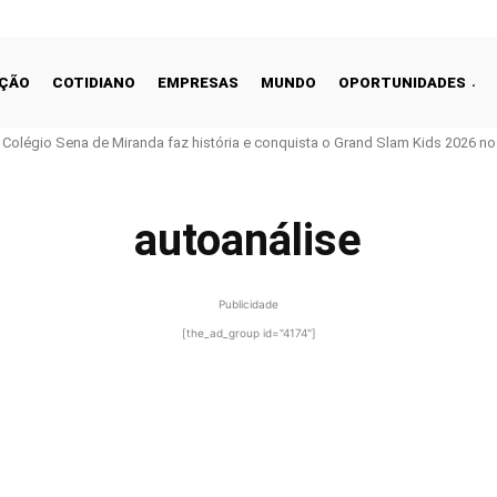
ÇÃO
COTIDIANO
EMPRESAS
MUNDO
OPORTUNIDADES
o Colégio Sena de Miranda faz história e conquista o Grand Slam Kids 2026 no 
autoanálise
Publicidade
[the_ad_group id="4174"]